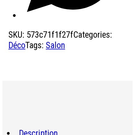
SKU:
573c71f1f27f
Categories:
Déco
Tags:
Salon
Description