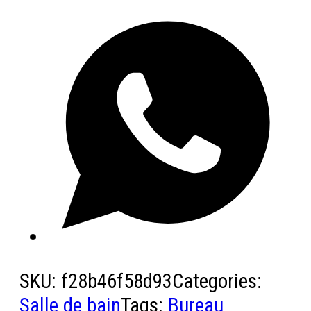
SKU:
f28b46f58d93
Categories:
Salle de bain
Tags:
Bureau