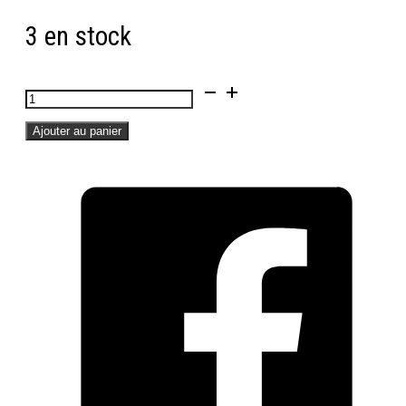
3 en stock
quantité
de
Ajouter au panier
Cadre
photo
noir