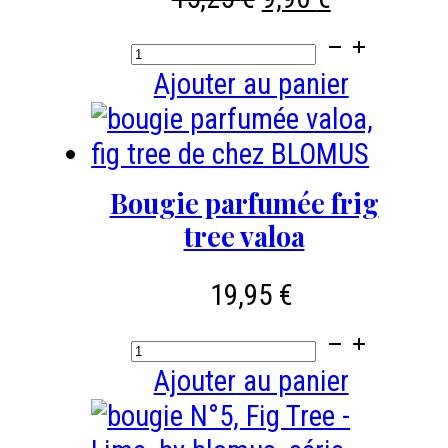
prix
prix
quantité
initial
actuel
de
Ajouter au panier
était :
est :
bougie
15,25 €.
9,90 €.
led
avec
Bougie parfumée frig
minuterie
tree valoa
POMAX
-
19,95
€
DIA
quantité
7
de
Ajouter au panier
x
Bougie
H