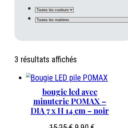
3 résultats affichés
bougie led avec
minuterie POMAX –
DIA 7 x H 14 cm – noir
Le
Le
15,25
€
9,90
€