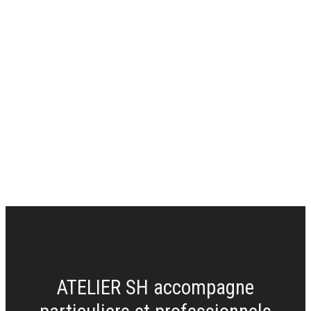
TREE
-
LIME-
BLOMUS
-
N°5
ATELIER SH accompagne