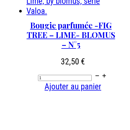
parfumée
14
frig
cm
tree
Bougie parfumée -FIG
-
valoa
TREE – LIME- BLOMUS
noir
– N°5
32,50
€
quantité
de
Ajouter au panier
Bougie
parfumée
-
FIG