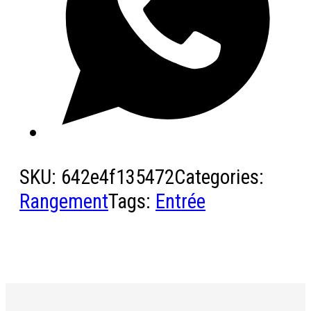
SKU:
642e4f135472
Categories:
Rangement
Tags:
Entrée