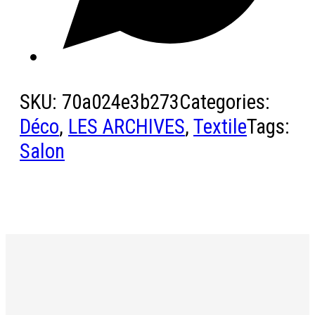
SKU:
70a024e3b273
Categories:
Déco
,
LES ARCHIVES
,
Textile
Tags:
Salon