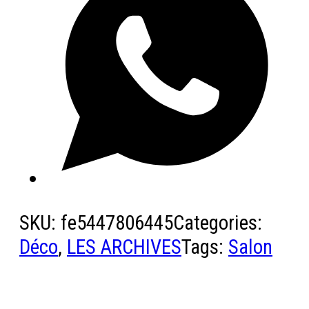
SKU:
fe5447806445
Categories:
Déco
,
LES ARCHIVES
Tags:
Salon