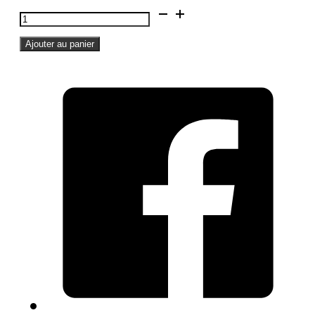
quantité
24,90 €.
12,90 €.
de
Ajouter au panier
Affiche
A3
-
ILE
DE
RE