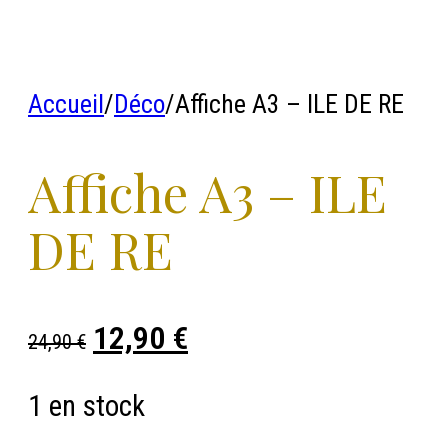
Accueil
/
Déco
/
Affiche A3 – ILE DE RE
Affiche A3 – ILE
DE RE
12,90
€
Le
Le
24,90
€
prix
prix
1 en stock
initial
actuel
était :
est :