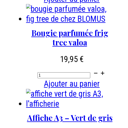
était :
est :
coussin
49,90 €.
19,90 €.
EMMI-
BLOOMINGVILLE
Bougie parfumée frig
-
tree valoa
45
cm
19,95
€
-
quantité
vert
de
Ajouter au panier
/
Bougie
doré
parfumée
frig
Affiche A3 – Vert de gris
tree