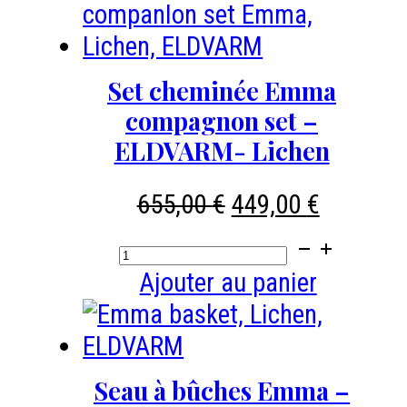
de
2
serviettes
Set cheminée Emma
invités
compagnon set –
RIVA,
ELDVARM- Lichen
BLOMUS
Le
Le
couleur
655,00
€
449,00
€
prix
prix
Agave
quantité
initial
actuel
green
de
Ajouter au panier
était :
est :
,
Set
655,00 €.
449,00 €
50
cheminée
x
Emma
Seau à bûches Emma –
30