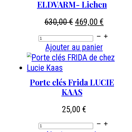
compagnon
ELDVARM- Lichen
cm
set
-
Le
Le
630,00
€
469,00
€
ELDVARM-
prix
prix
quantité
Lichen
initial
actuel
de
Ajouter au panier
était :
est :
Seau
630,00 €.
469,00 €
à
bûches
Porte clés Frida LUCIE
Emma
KAAS
-
ELDVARM-
25,00
€
Lichen
quantité