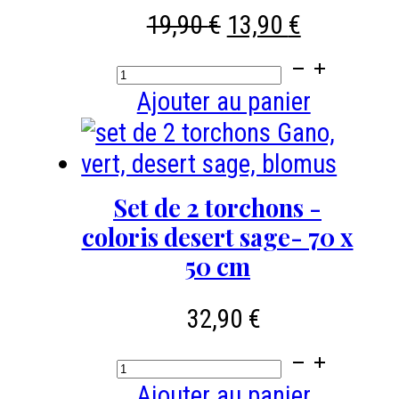
Le
Le
19,90
€
13,90
€
prix
prix
quantité
initial
actuel
de
Ajouter au panier
était :
est :
Vase
19,90 €.
13,90 €.
en
céramique
Set de 2 torchons -
couleur
coloris desert sage- 70 x
Agave
50 cm
green
-
32,90
€
taille
quantité
S
de
Ajouter au panier