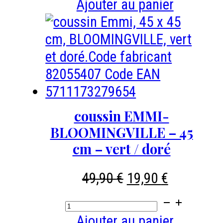
de
Ajouter au panier
Porte
clés
Frida
LUCIE
KAAS
coussin EMMI-
BLOOMINGVILLE – 45
cm – vert / doré
Le
Le
49,90
€
19,90
€
prix
prix
quantité
initial
actuel
de
Ajouter au panier