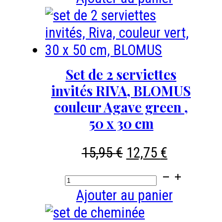
Set
de
2
torchons
Set de 2 serviettes
-
invités RIVA, BLOMUS
coloris
couleur Agave green ,
desert
50 x 30 cm
sage-
Le
Le
15,95
€
12,75
€
70
prix
prix
x
quantité
initial
actuel
50
de
Ajouter au panier
était :
est :
cm
Set
15,95 €.
12,75 €.