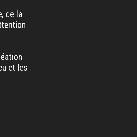
, de la
ttention
éation
eu et les