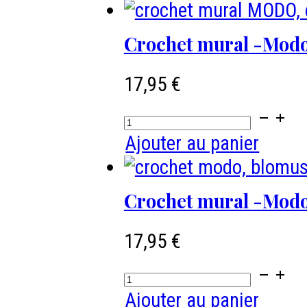
Crochet mural -Modo
17,95
€
quantité
de
Ajouter au panier
Crochet
mural
Crochet mural -Modo
-
Modo-
17,95
€
BLOMUS,
quantité
couleur
de
Ajouter au panier