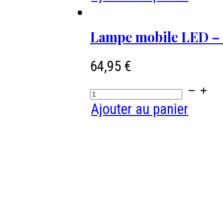
métal
Crochet
brulé
mural
Lampe mobile LED –
-
Modo-
64,95
€
BLOMUS,
quantité
couleur
de
Ajouter au panier
Micro
Lampe
chip
mobile
LED
-
BLOMUS
-