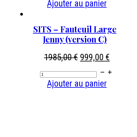
de
Ajouter au panier
Pouf
40
SITS – Fauteuil Large
cm,
Jenny (version C)
coloris
Cooper
Le
Le
1985,00
€
999,00
€
-
prix
prix
quantité
initial
actuel
de
Ajouter au panier
était :
est :
SITS
1985,00 €.
999,00 
-
Fauteuil
Large
Jenny