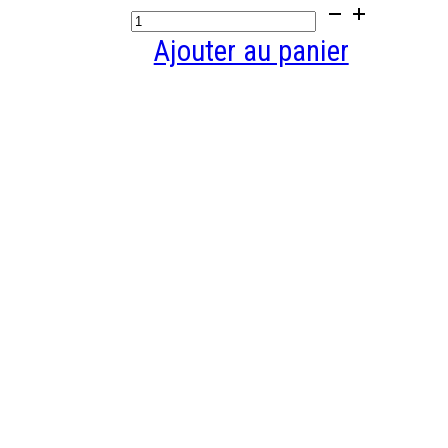
quantité
initial
actuel
de
Ajouter au panier
était :
est :
SITS
1985,00 €.
999,00 
-
Fauteuil
Large
Jenny
(version
C)