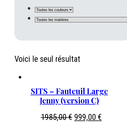
Voici le seul résultat
SITS – Fauteuil Large
Jenny (version C)
Le
Le
1985,00
€
999,00
€
prix
prix