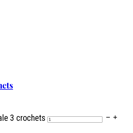
hets
ale 3 crochets