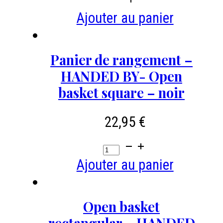
initial
actuel
-
de
Ajouter au panier
était :
est :
HANDED
Panier
16,50 €.
9,90 €.
BY
de
Panier de rangement –
-
rangement
HANDED BY- Open
rust
-
basket square – noir
HANDED
22,95
BY-
€
fit
quantité
square
de
Ajouter au panier
18
Panier
high
de
Open basket
-
rangement
rectangular – HANDED