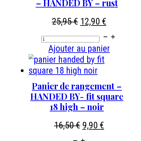
– HANDED BY – rust
Le
Le
25,95
€
12,90
€
prix
prix
quantité
initial
actuel
de
Ajouter au panier
était :
est :
Panier
25,95 €.
12,90 €.
de
rangement
Panier de rangement –
Fit
HANDED BY- fit square
big
18 high – noir
open
Le
Le
basket
16,50
€
9,90
€
prix
prix
regular
quantité