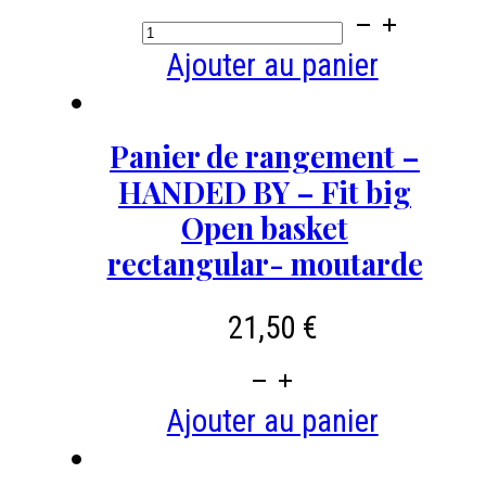
prix
prix
taupe
quantité
initial
actuel
de
Ajouter au panier
était :
est :
Panier
30,95 €.
22,50 €.
de
Panier de rangement –
rangement
HANDED BY – Fit big
Fit
Open basket
double
rectangular- moutarde
tiny
21,50
€
-
handed
quantité
by
de
Ajouter au panier
-
Panier
Sienna