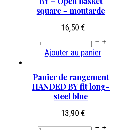
BY – Open Basket
Optimum
square – moutarde
HANDED
16,50
€
BY
-
quantité
Open
de
Ajouter au panier
Basket
Panier
rectangular
de
Panier de rangement
-
rangement
HANDED BY fit long-
steel
Fit
steel blue
blue
Square
24
13,90
€
-
quantité