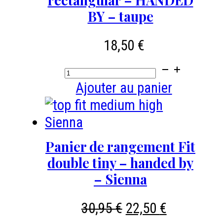
noir
-
BY – taupe
HANDED
BY-
18,50
€
Open
quantité
basket
de
Ajouter au panier
square
Open
-
basket
noir
rectangular
Panier de rangement Fit
-
double tiny – handed by
HANDED
– Sienna
BY
Le
Le
-
30,95
€
22,50
€