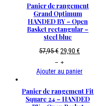
de
Panier de rangement
rangement
Grand Optimum
-
HANDED BY – Open
HANDED
Basket rectangular –
BY
steel blue
-
Le
Le
57,95
€
29,90
€
Fit
prix
prix
big
quantité
initial
actuel
Open
de
Ajouter au panier
était :
est :
basket
Panier
57,95 €.
29,90 €.
rectangular-
de
Panier de rangement Fit
moutarde
rangement
Square 24 – HANDED
Grand