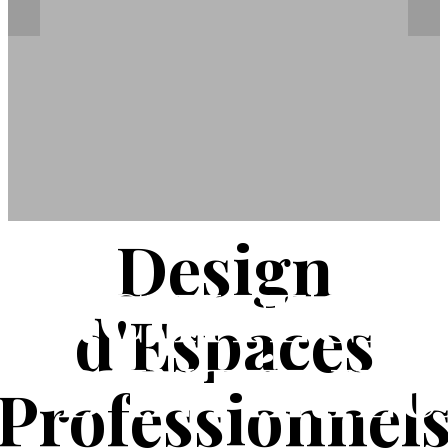
Design
ARCHITECTU
d'Espaces
D'INTÉRIE
Professionnel